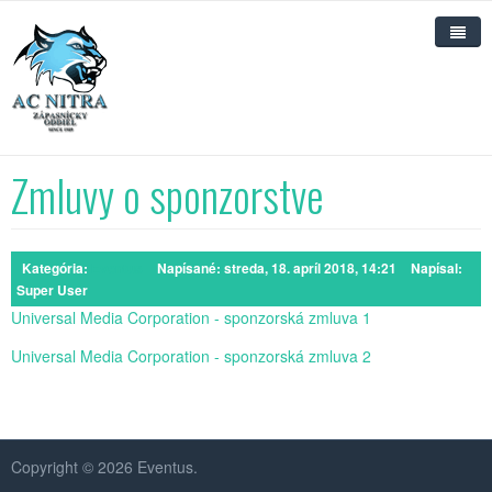
Hlavná stránka TJ AC Nitra
Domov
Zmluvy o sponzorstve
Kluby
O nás
Zápasenie
Kategória:
Eventus
Napísané: streda, 18. apríl 2018, 14:21
Napísal:
Super User
Novinky
Aikido
Universal Media Corporation - sponzorská zmluva 1
Nábor nových členov
Universal Media Corporation - sponzorská zmluva 2
Sponzorstvo
2% z dane
Zmluva o sponzorstve
Copyright © 2026 Eventus.
Naše nádeje
Prehľad použitia sponzorských príspevkov 2017