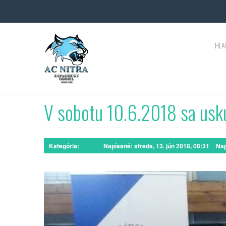
HLA
V sobotu 10.6.2018 sa usku
Kategória:
News
Napísané: streda, 13. jún 2018, 08:31
Nap