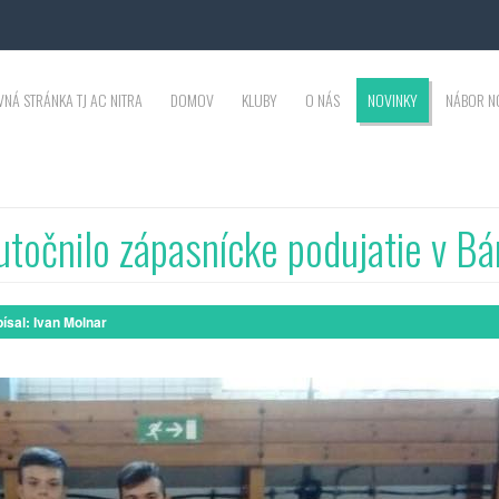
VNÁ STRÁNKA TJ AC NITRA
DOMOV
KLUBY
O NÁS
NOVINKY
NÁBOR N
točnilo zápasnícke podujatie v Bá
ísal:
Ivan Molnar