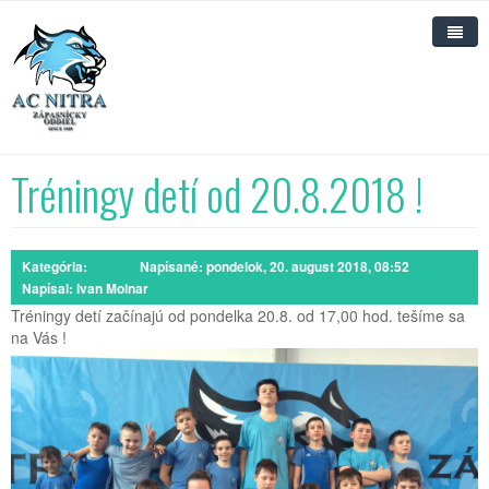
Hlavná stránka TJ AC Nitra
Domov
Tréningy detí od 20.8.2018 !
Kluby
O nás
Zápasenie
Kategória:
News
Napísané: pondelok, 20. august 2018, 08:52
Napísal:
Ivan Molnar
Novinky
Aikido
Tréningy detí začínajú od pondelka 20.8. od 17,00 hod. tešíme sa
na Vás !
Nábor nových členov
Sponzorstvo
2% z dane
Zmluva o sponzorstve
Naše nádeje
Prehľad použitia sponzorských príspevkov 2017